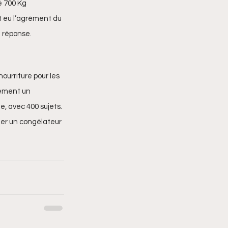
é 700 Kg 
it eu l’agrément du 
e réponse.
urriture pour les 
ement un 
e, avec 400 sujets. 
ter un congélateur 