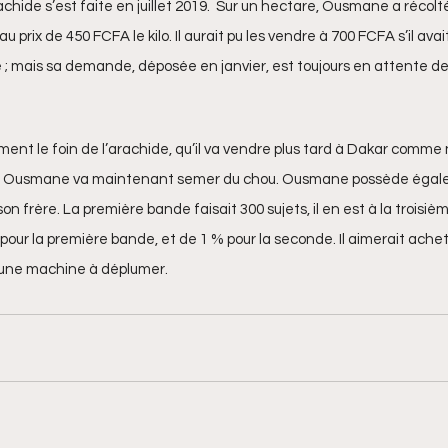
chide s’est faite en juillet 2019.  Sur un hectare, Ousmane a récolt
au prix de 450 FCFA le kilo. Il aurait pu les vendre à 700 FCFA s’il ava
re ; mais sa demande, déposée en janvier, est toujours en attente d
nt le foin de l’arachide, qu’il va vendre plus tard à Dakar comme no
in, Ousmane va maintenant semer du chou. Ousmane possède égal
son frère. La première bande faisait 300 sujets, il en est à la troisièm
 pour la première bande, et de 1 % pour la seconde. Il aimerait ache
qu’une machine à déplumer.