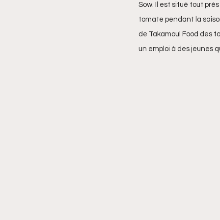
Sow. Il est situé tout pr
tomate pendant la saison 
Yaye Fatou Goudiaby
Ma
de Takamoul Food des tom
un emploi à des jeunes qu