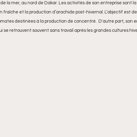
ès de la mer, au nord de Dakar. Les activités de son entreprise sont l
fraîche et la production d’arachide post-hivernal. L’objectif est de 
rtial Tendeng
ates destinées à la production de concentré.  ​D'autre part, son en
i se retrouvent souvent sans travail après les grandes cultures hiv