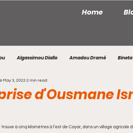
Home
Bl
iou
Algassimou Diallo
Amadou Dramé
Bineta
té
May 3, 2022
2 min read
bacar Sarr
Fatima Mindeliouck
Gaïki Gning
K
eprise d'Ousmane Is
Mame Samba Ndiaye
Marthe Hélène Diatta
trouve à cinq kilomètres à l’est de Cayar, dans un village agrico
ik Diop
Sanou Keita
Souleymane Badji
Sylve