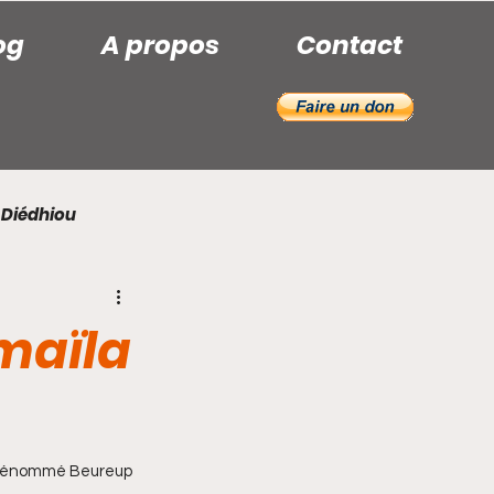
og
A propos
Contact
 Diédhiou
hady Diouf
Khady Sarr
maïla
Maxime Gomis
le dénommé Beureup 
stre Basséné