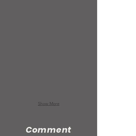
Boubacar Sarr
Gaïki Gning
Show More
Comment