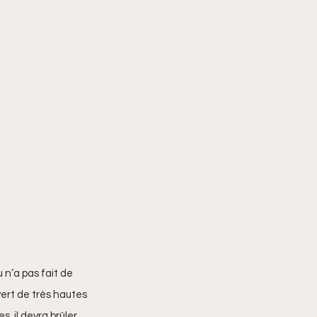
 n’a pas fait de 
vert de très hautes 
, il devra brûler 