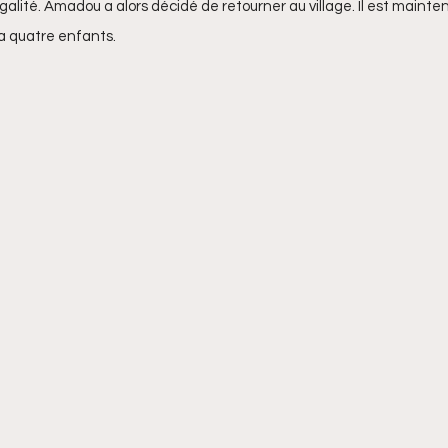
lité. Amadou a alors décidé de retourner au village. Il est maintena
t a quatre enfants.
rtial Tendeng