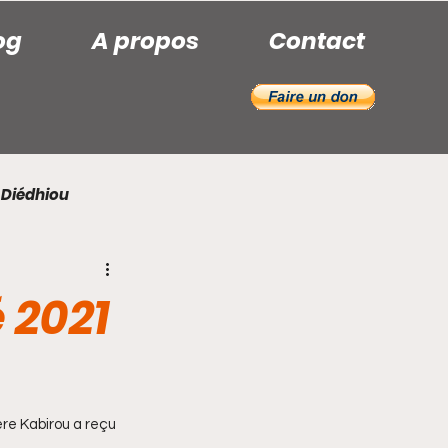
og
A propos
Contact
 Diédhiou
hady Diouf
Khady Sarr
 2021
Maxime Gomis
re Kabirou a reçu 
stre Basséné