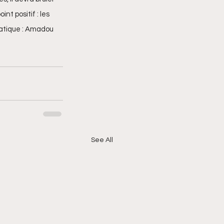
nt positif : les 
matique : Amadou 
See All