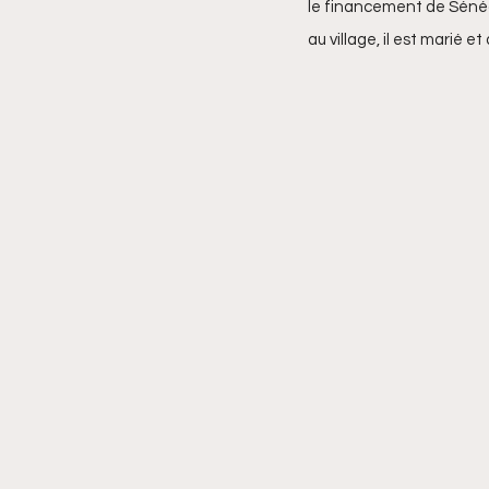
le financement de Sénéga
au village, il est marié e
Yaye Fatou Goudiaby
Ma