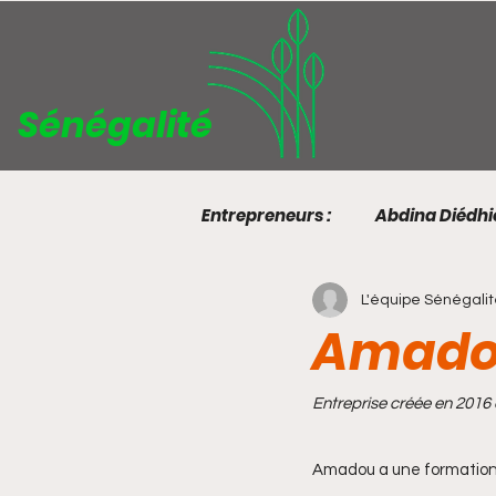
Sénégalité
Entrepreneurs :
Abdina Diédh
L'équipe Sénégali
Boubacar Goudiaby
Bou
Amadou
Khalifa Seye
Lamine Sow
Entreprise créée en 2016
Amadou a une formation d
Ousmane Diallo
Pape Mal