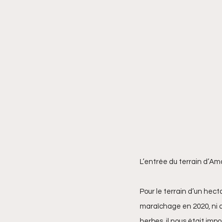
L’entrée du terrain d’Ama
Pour le terrain d’un hect
maraîchage en 2020, ni de
herbes, il nous était impo