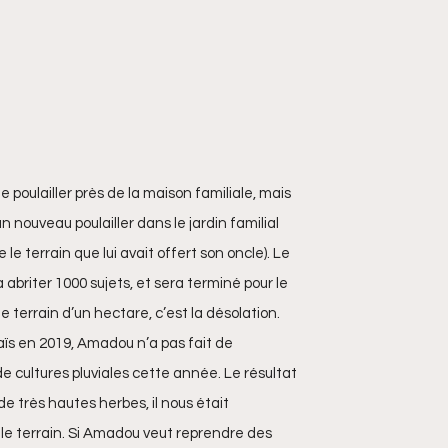
 poulailler près de la maison familiale, mais 
n nouveau poulailler dans le jardin familial 
 le terrain que lui avait offert son oncle). Le 
briter 1000 sujets, et sera terminé pour le 
 terrain d’un hectare, c’est la désolation. 
aïs en 2019, Amadou n’a pas fait de 
e cultures pluviales cette année. Le résultat 
 de très hautes herbes, il nous était 
 le terrain. Si Amadou veut reprendre des 