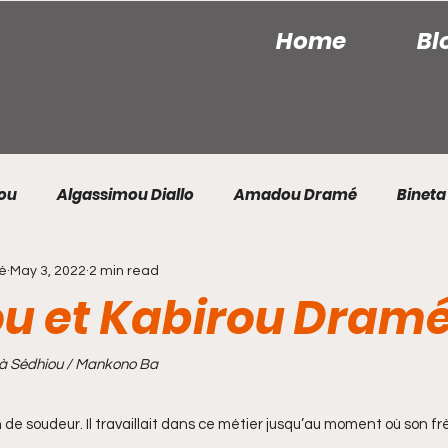
Home
Bl
iou
Algassimou Diallo
Amadou Dramé
Bineta
té
May 3, 2022
2 min read
bacar Sarr
Fatima Mindeliouck
Gaïki Gning
K
 et Kabirou Dramé
Mame Samba Ndiaye
Marthe Hélène Diatta
 à Sédhiou / Mankono Ba
e soudeur. Il travaillait dans ce métier jusqu’au moment où son frè
ik Diop
Sanou Keita
Souleymane Badji
Sylve