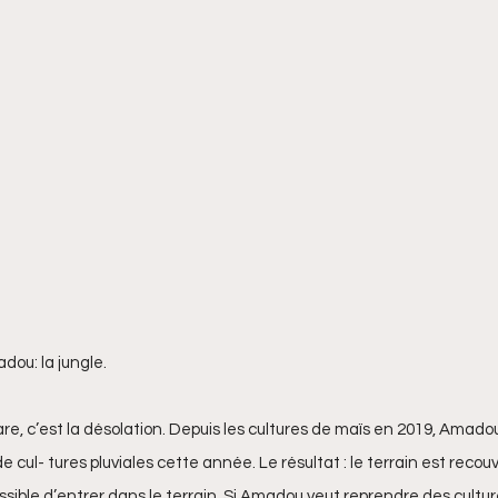
dou: la jungle. 
are, c’est la désolation. Depuis les cultures de maïs en 2019, Amadou
 cul- tures pluviales cette année. Le résultat : le terrain est recou
ssible d’entrer dans le terrain. Si Amadou veut reprendre des cultures