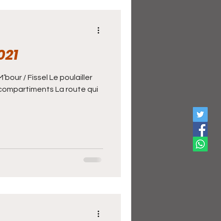
ing
Khady Diouf
021
arthe Hélène Diatta
bour / Fissel Le poulailler
compartiments La route qui
Souleymane Badji