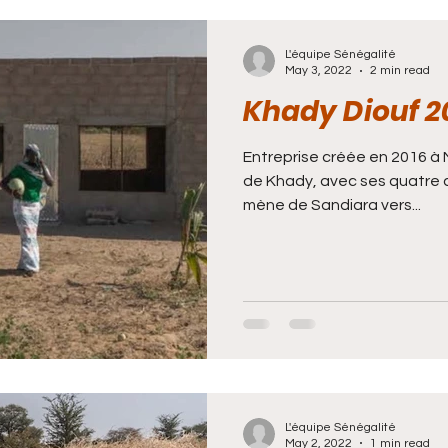
oubacar Sarr
Fatima Mindeliouck
Gaïki Gn
L'équipe Sénégalité
May 3, 2022
2 min read
Khady Diouf 2
ye
Lamine Sow
Mame Samba Ndiaye
M
Entreprise créée en 2016 à M’
de Khady, avec ses quatre 
ne Diallo
Pape Malik Diop
Sanou Keita
mène de Sandiara vers...
ye Fatou Goudiaby
Martial Tendeng
L'équipe Sénégalité
May 2, 2022
1 min read