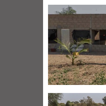
Boubacar Goudiaby
B
Khady Sarr
Khalifa Se
Maxime Gomis
Ousma
Sylvestre Basséné
Ya