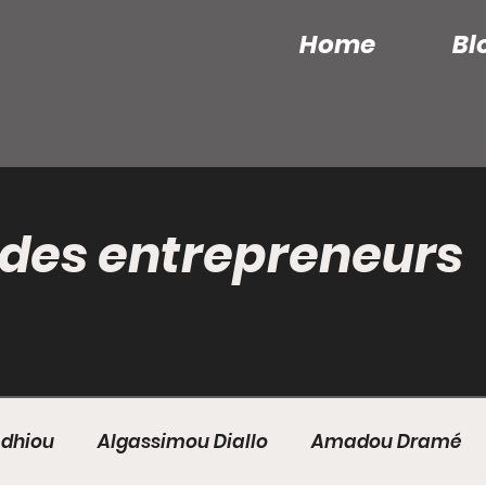
Home
Bl
 des entrepreneurs
édhiou
Algassimou Diallo
Amadou Dramé