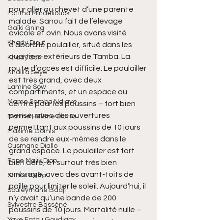
pour aller au chevet d’une parente 
Fatima Mindeliouck
malade. Sanou fait de l’élevage 
Gaïki Gning
avicole et ovin. Nous avons visité 
Khady Diouf
d’abord le poulailler, situé dans les 
quartiers extérieurs de Tamba. La 
Khady Sarr
route d’accès est difficile. Le poulailler 
Khalifa Seye
est très grand, avec deux 
Lamine Sow
compartiments, et un espace au 
Mame Samba Ndiaye
centre pour les poussins – fort bien 
pensé, avec des ouvertures 
Marthe Hélène Diatta
permettant aux poussins de 10 jours 
Maxime Gomis
de se rendre eux-mêmes dans le 
Ousmane Diallo
grand espace. Le poulailler est fort 
Pape Malik Diop
bien aéré, et surtout très bien 
ombragé, avec des avant-toits de 
Sanou Keita
paille pour limiter le soleil. Aujourd’hui, il 
Souleymane Badji
n’y avait qu’une bande de 200 
Sylvestre Basséné
poussins de 10 jours. Mortalité nulle – 
Yaye Fatou Goudiaby