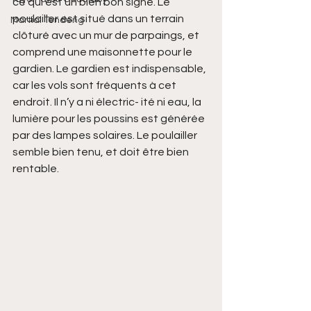
ce qui est un bien bon signe. Le 
poulailler est situé dans un terrain 
Martial Tendeng
clôturé avec un mur de parpaings, et 
comprend une maisonnette pour le 
gardien. Le gardien est indispensable, 
car les vols sont fréquents à cet 
endroit. Il n’y a ni électric- ité ni eau, la 
lumière pour les poussins est générée 
par des lampes solaires. Le poulailler 
semble bien tenu, et doit être bien 
rentable.