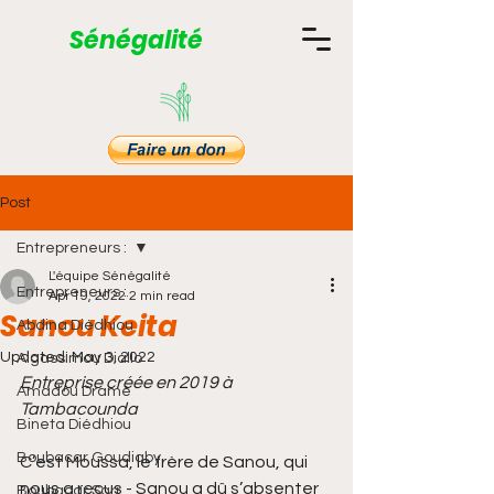
Sénégalité
Post
Entrepreneurs :
L'équipe Sénégalité
Entrepreneurs :
Apr 19, 2022
2 min read
Sanou Keita
Abdina Diédhiou
Updated:
May 3, 2022
Algassimou Diallo
Entreprise créée en 2019 à 
Amadou Dramé
Tambacounda
Bineta Diédhiou
Boubacar Goudiaby
C’est Moussa, le frère de Sanou, qui 
nous a reçus - Sanou a dû s’absenter 
Boubacar Sarr